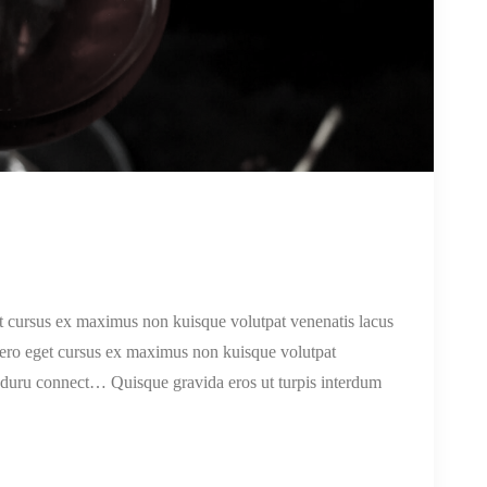
get cursus ex maximus non kuisque volutpat venenatis lacus
 libero eget cursus ex maximus non kuisque volutpat
e duru connect… Quisque gravida eros ut turpis interdum