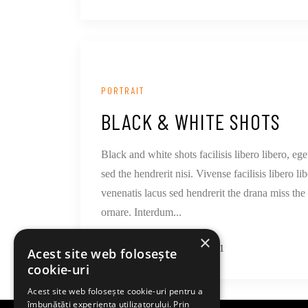
PORTRAIT
BLACK & WHITE SHOTS
Black and white shots facilisis libero libero, e
sed the hendrerit nisi. Vivense facilisis libero
venenatis lacus sed hendrerit the drana miss th
ornare. Interdum...
×
AUGUST 16, 2021
Acest site web folosește
cookie-uri
Acest site web folosește cookie-uri pentru a
îmbunătăți experiența utilizatorului. Prin