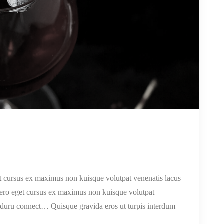
get cursus ex maximus non kuisque volutpat venenatis lacus
 libero eget cursus ex maximus non kuisque volutpat
e duru connect… Quisque gravida eros ut turpis interdum